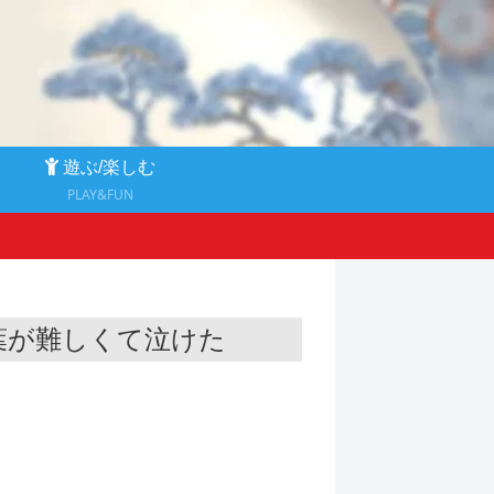
る
遊ぶ/楽しむ
PLAY&FUN
葉が難しくて泣けた