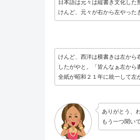
日本語は元々は縦書き文化した
けんど、元々が右から左やった
けんど、西洋は横書きは左から
したがやと。「皆んなぁ左から
全紙が昭和２１年に統一して左
ありがとう、
もう一つ聞い