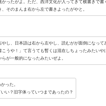
無かったがよ。ただ、西洋文化が入ってきて横書きで書
き、そのまんま右から左で書きよったがやと。
右やし、日本語は右から左やし、読むがが面倒になって
書こうや！」て言うても暫くは混在しちょったみたいや
からが一般的になったみたいぜよ。
わかった。
ていい？旧字体っていつまであったの？