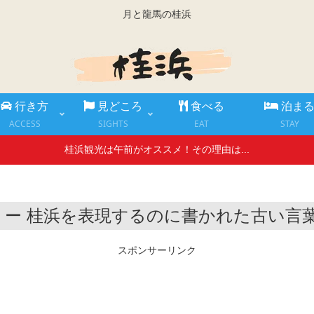
月と龍馬の桂浜
行き方
見どころ
食べる
泊ま
ACCESS
SIGHTS
EAT
STAY
桂浜観光は午前がオススメ！その理由は...
 ー 桂浜を表現するのに書かれた古い言
スポンサーリンク