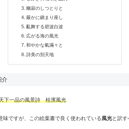
幽寂のしつとりと
嚴かに鎭まり座し
亂舞する碧波白波
広がる海の風光
和やかな氣滿々と
詩美の別天地
紹介
天下一品の風景詩
桂濱風光
の意味ですが、この絵葉書で良く使われている
風光
と訳す