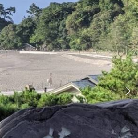
せいろ）を食べた
ので纏めてみまし
た