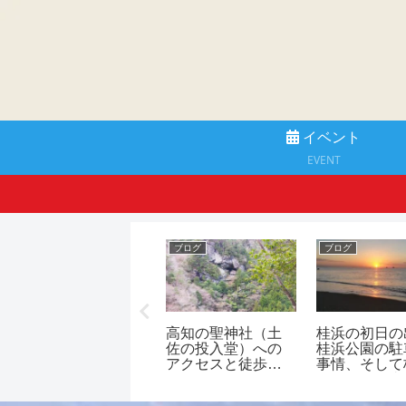
イベント
EVENT
ブログ
ブログ
ブログ
桂浜近くにドライ
高知の聖神社（土
桂浜の初日の
ブイン西村食堂が
佐の投入堂）への
桂浜公園の駐
オープン！あの人
アクセスと徒歩
事情、そして
気店の市場レスト
（右ルート？左ル
から見た過去
ラン西村商店と同
ート？）どっちが
の御来光の写