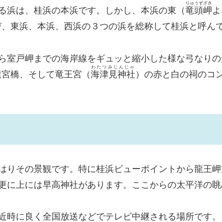
りゅうずざき
る浜は、桂浜の本浜です。しかし、本浜の東（
竜頭岬
よ
び、東浜、本浜、西浜の３つの浜を総称して桂浜と呼ん
ら室戸岬までの海岸線をギュッと縮小した様な弓なりの
わたつみじんじゃ
龍宮橋、そして竜王宮（
海津見神社
）の赤と白の祠のコ
はりその景観です。特に桂浜ビューポイントから龍王岬
更に上には早高神社があります。ここからの太平洋の眺
近時に良く全国放送などでテレビ中継される場所です。