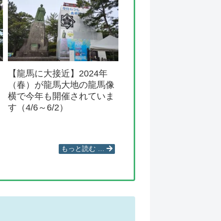
【龍馬に大接近】2024年
（春）が龍馬大地の龍馬像
横で今年も開催されていま
す（4/6～6/2）
もっと読む …