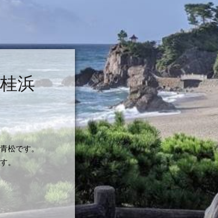
場）が２箇所あり
から桂浜までのア
ます
クセスの参考に！
桂浜
青松です。
す。