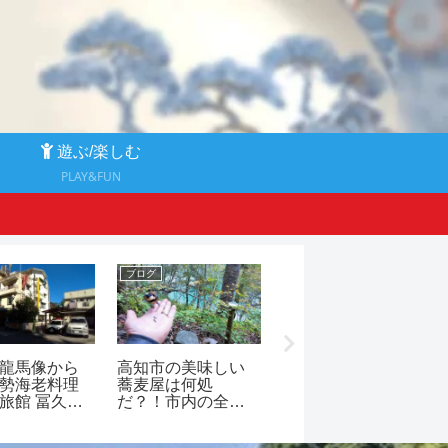
る
遊ぶ/楽しむ
PLAY&FUN
ブログ
ブログ
龍馬像から
高知市の美味しい
バスで桂浜や龍馬
勢海老料理
蕎麦屋は何処
記念館前からJR高
旅館 冨久美
だ？！市内の全蕎
知駅（はりまや
くみみ）が
麦屋で天ぷらもり
橋）方面へ帰るバ
れました
そば（ざるそば、
スの時刻表です