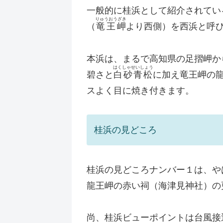
一般的に桂浜として紹介されてい
りゅうおうざき
（
竜王岬
より西側）を西浜と呼
本浜は、まるで高知県の足摺岬か
はくしゃせいしょう
碧さと
白砂青松
に加え竜王岬の
スよく目に焼き付きます。
桂浜の見どころ
桂浜の見どころナンバー１は、や
龍王岬の赤い祠（海津見神社）の
尚、桂浜ビューポイントは台風接