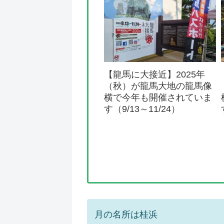
【龍馬に大接近】2025年
（秋）が龍馬大地の龍馬像
横で今年も開催されていま
す（9/13～11/24）
月の名所は桂浜