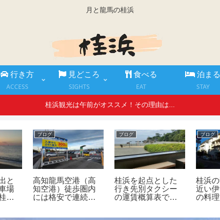
月と龍馬の桂浜
行き方
見どころ
食べる
泊ま
ACCESS
SIGHTS
EAT
STAY
桂浜観光は午前がオススメ！その理由は...
ブログ
ブログ
ブログ
出と
高知龍馬空港（高
桂浜を起点とした
桂浜の
車場
知空港）徒歩圏内
行き先別タクシー
近い伊
桂浜
には格安で連続駐
の運賃概算表で
の料理
４年
車できるコインパ
す ー はりまや
味（ふ
真等
ーキング（駐車
橋、高知駅、空港
廃業さ