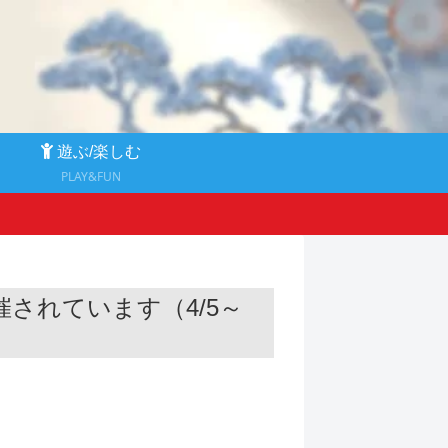
る
遊ぶ/楽しむ
PLAY&FUN
されています（4/5～