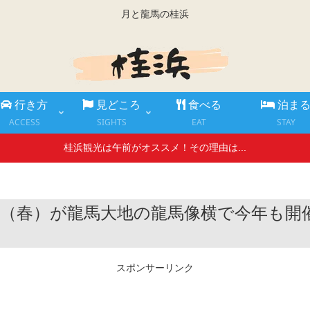
月と龍馬の桂浜
行き方
見どころ
食べる
泊ま
ACCESS
SIGHTS
EAT
STAY
桂浜観光は午前がオススメ！その理由は...
年（春）が龍馬大地の龍馬像横で今年も開催
スポンサーリンク