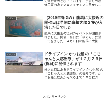
で通行止めとなっています。手すりの改
修工事の為で２０２１年１２１日から末
日までとのことです。
（2019年春 GW）龍馬に大接近の
イベント
開催日は早朝に豪華客船２隻が入
港した日でした
龍馬に大接近の恒例のイベントが開催さ
れました。開催日当日に「やぐら」に登
ってきました。４月６日の龍馬に大接近
のイベントはゴールデンウィークを挟ん
で２ヶ月間開催されるイベントです。丁
度この日は、豪華客船が２隻入港したの
ドライブイン かつお船 の「こじ
イベント
で、竜馬さんの横顔と豪華客船を見るこ
ゃんと大感謝祭」が１２月２３日
とができました。
(祝日)に開催されます
桂浜近郊にあるドライブイン かつお船 の
「こじゃんと大感謝祭」の告知です。か
つお船は桂浜から来るまで１０分程の場
所に位置しています。桂浜の観光ついで
に、このイベントに参加するのはお子様
連れの場合は良い思い出になると思いま
す。
スポンサーリンク