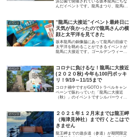
浜公園で開催されている坂本龍馬にちな
んだイベントです。龍馬まつり、龍馬in
桂浜と言います。２０２０年は第４７回
になります。丸一日楽しめるイベントな
ので、ご家族連れなどでどーぞ！
“龍馬に大接近”イベント最終日に
イベント
天気が良かったので龍馬さんの横
顔と太平洋を見てきた
坂本龍馬の銅像脇にあって龍馬の目線で
太平洋を眺めることができるイベントが
龍馬に大接近です。ゴールデンウィーク
と龍馬の誕生日/暗殺日前後の年に２回開
催されています。入場料は１００円（税
込）です。
コロナに負けるな！龍馬に大接近
イベント
(２０２０秋) 今年も100円ポッキ
リ！9/19～11/15まで
コロナ禍中ですがGOTOトラベルキャン
ペーンで賑わっていた「龍馬に大接近
（秋）」のイベントですシルバーウィー
クの初日の2020年9月19日(土曜日)から龍
馬の没日の11月15日(日曜日)まで開催さ
れています。
２０２１年１２月末までは龍王岬
イベント
（海津見神社）まで行くとこはで
きません
龍王岬までの遊歩道（参道）が期間限定