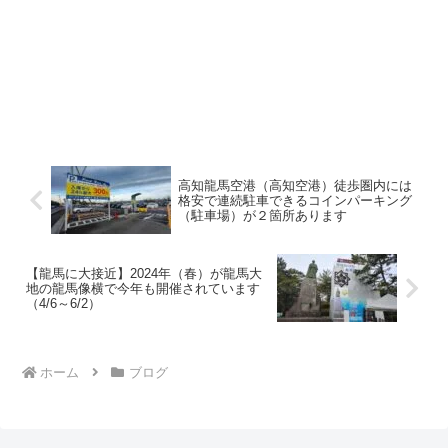
高知龍馬空港（高知空港）徒歩圏内には
格安で連続駐車できるコインパーキング
（駐車場）が２箇所あります
【龍馬に大接近】2024年（春）が龍馬大
地の龍馬像横で今年も開催されています
（4/6～6/2）
ホーム
ブログ