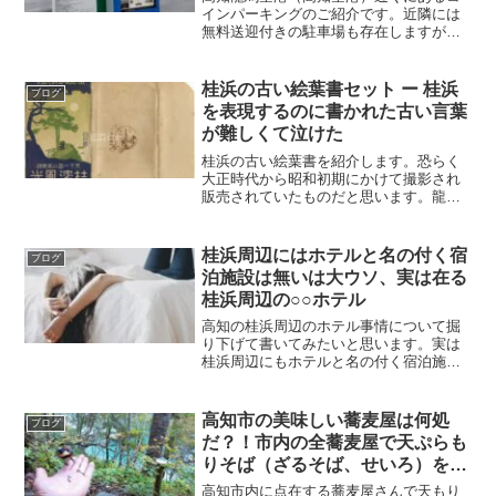
インパーキングのご紹介です。近隣には
無料送迎付きの駐車場も存在しますが、
コインパーキング（時間貸し駐車場）は
半額以下で利用できるので数日や長期間
で駐車する場合は格安で駐車できます。
桂浜の古い絵葉書セット ー 桂浜
ブログ
を表現するのに書かれた古い言葉
が難しくて泣けた
桂浜の古い絵葉書を紹介します。恐らく
大正時代から昭和初期にかけて撮影され
販売されていたものだと思います。龍馬
像、龍王橋、大町桂月碑、龍王神社、夫
婦岩、桂浜本浜、浦戸灯台、龍王岬など
８点になります。大正から昭和初期の絵
桂浜周辺にはホテルと名の付く宿
ブログ
葉書だと思いますが、旧字体や言葉が難
泊施設は無いは大ウソ、実は在る
しくて泣きました。
桂浜周辺の○○ホテル
高知の桂浜周辺のホテル事情について掘
り下げて書いてみたいと思います。実は
桂浜周辺にもホテルと名の付く宿泊施設
は存在します。いわゆる、モーターズ・
ホテル（一般的にはモーテルって呼んで
ますけど）ですね。ラブホテル（ラブ
高知市の美味しい蕎麦屋は何処
ブログ
ホ）とも言います。ご夫婦やカップルで
だ？！市内の全蕎麦屋で天ぷらも
は問題無いでしょう。
りそば（ざるそば、せいろ）を食
べたので纏めてみました
高知市内に点在する蕎麦屋さんで天もり