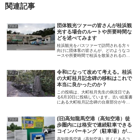
関連記事
団体観光ツァーの皆さんが桂浜観
ブログ
光する場合のルートや所要時間な
どを述べてみます
桂浜観光をバスツァーで訪問される方々
向けに団体客の皆さんが、どのようなコ
ースや所要時間で桂浜を散策されるのか
をご紹介しています。龍馬の銅像前で写
真を撮って後は本浜散策でバスに戻るよ
うです。バスツアーでは少し時間が短い
令和になって改めて考える。桂浜
ブログ
様に感じました。
の大町桂月記念碑の移転はこれで
本当に良かったのか？
この投稿は、大町桂月先生の病没日であ
る6月10日に投稿しています。古い絵葉書
にある大町桂月記念碑の台座部分が今と
ちょっと違うようだったので調べてみた
ら「あれれ？」って感じだったので令和
の今、改めて考えてみましょう。桂浜と
(旧)高知龍馬空港（高知空港）徒
ブログ
文豪大町桂月◆現在の...
歩圏内には格安で連続駐車できる
コインパーキング（駐車場）が２
箇所あります
高知龍馬空港（高知空港）近くにあるコ