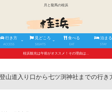
月と龍馬の桂浜
行き方
見どころ
食べる
泊ま
ACCESS
SIGHTS
EAT
STAY
桂浜観光は午前がオススメ！その理由は...
登山道入り口から七ツ渕神社までの行き