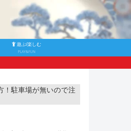
る
遊ぶ/楽しむ
PLAY&FUN
方！駐車場が無いので注