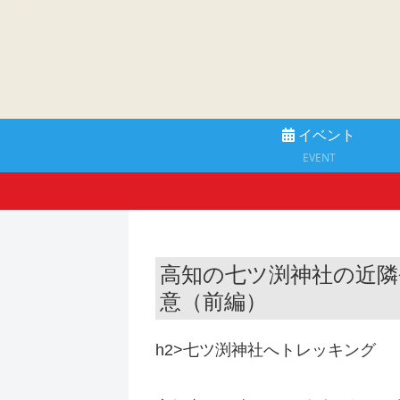
イベント
EVENT
高知の七ツ渕神社の近隣
意（前編）
h2>七ツ渕神社へトレッキング