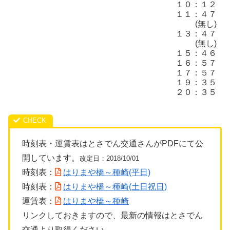
１０：１２
１１：４７
(無し)
１３：４７
(無し)
１５：４６
１６：５７
１７：５７
１９：３５
２０：３５
時刻表・運賃表はとさでん交通さんがPDFにて公
開しています。
改定日：2018/10/01
時刻表：
はりまや橋～種崎(平日)
時刻表：
はりまや橋～種崎(土日祝日)
運賃表：
はりまや橋～種崎
リンクしておきますので、最新の情報はとさでん
交通より取得ください。