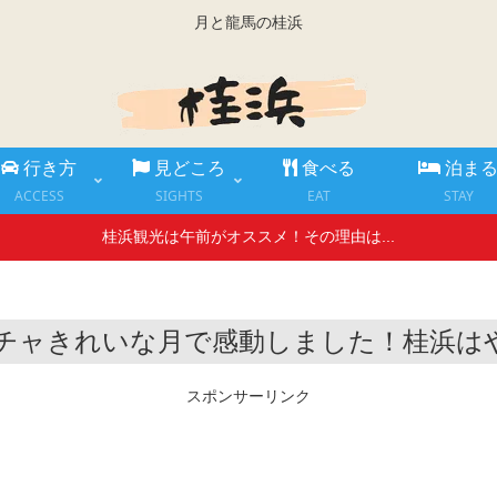
月と龍馬の桂浜
行き方
見どころ
食べる
泊ま
ACCESS
SIGHTS
EAT
STAY
桂浜観光は午前がオススメ！その理由は...
はメッチャきれいな月で感動しました！桂浜
スポンサーリンク