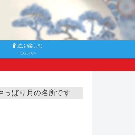
る
遊ぶ/楽しむ
PLAY&FUN
はやっぱり月の名所です