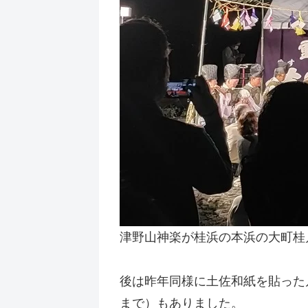
津野山神楽が桂浜の本浜の大町桂月碑
後は昨年同様に土佐和紙を貼った
まで）もありました。