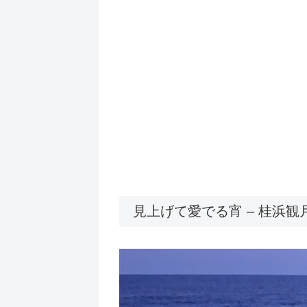
見上げて愛でる宵 – 桂浜観月