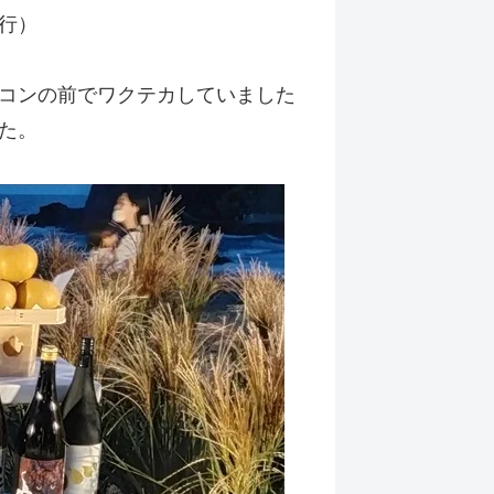
行）
コンの前でワクテカしていました
た。