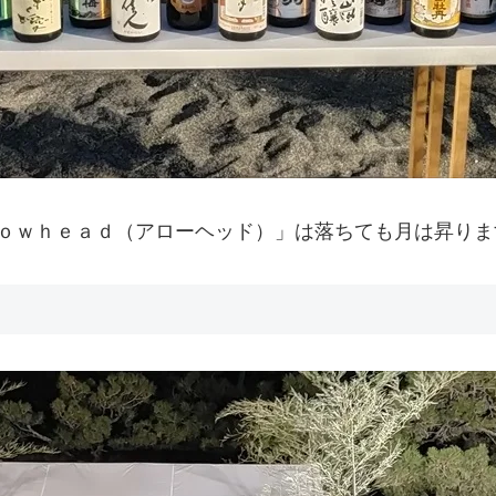
ｏｗｈｅａｄ（アローヘッド）」は落ちても月は昇りま