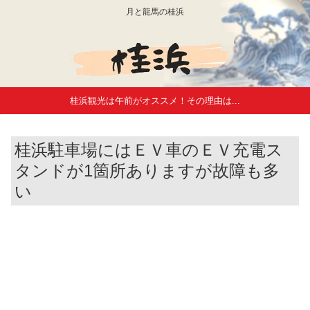
月と龍馬の桂浜
桂浜観光は午前がオススメ！その理由は...
桂浜駐車場にはＥＶ車のＥＶ充電ス
タンドが1箇所ありますが故障も多
い