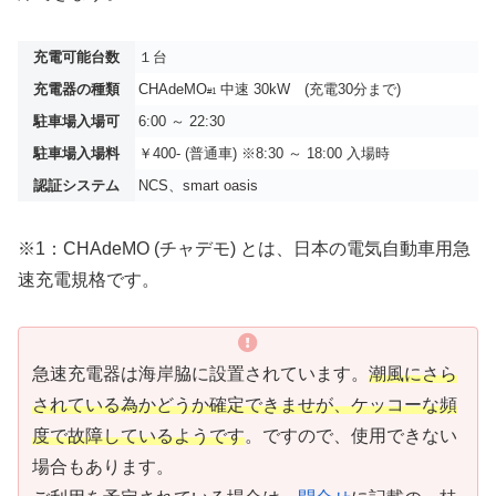
充電可能台数
１台
充電器の種類
CHAdeMO
中速 30kW (充電30分まで)
#1
駐車場入場可
6:00 ～ 22:30
駐車場入場料
￥400- (普通車) ※8:30 ～ 18:00 入場時
認証システム
NCS、smart oasis
※1：CHAdeMO (チャデモ) とは、日本の電気自動車用急
速充電規格です。
急速充電器は海岸脇に設置されています。
潮風にさら
されている為かどうか確定できませが、ケッコーな頻
度で故障しているようです
。ですので、使用できない
場合もあります。