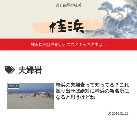
月と龍馬の桂浜
桂浜観光は午前がオススメ！その理由は...
夫婦岩
桂浜の夫婦岩って知ってる？これ
ブログ
掘り出せば絶対に桂浜の新名所に
なると思うけどね
2019.01.28