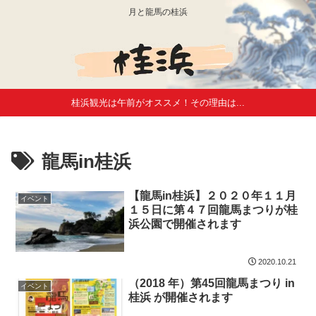
月と龍馬の桂浜
桂浜観光は午前がオススメ！その理由は...
龍馬in桂浜
【龍馬in桂浜】２０２０年１１月
イベント
１５日に第４７回龍馬まつりが桂
浜公園で開催されます
2020.10.21
（2018 年）第45回龍馬まつり in
イベント
桂浜 が開催されます