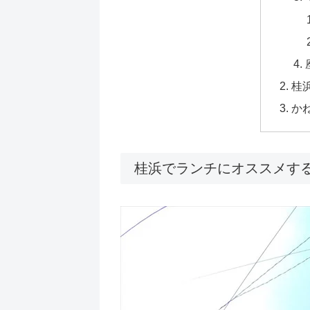
桂
か
桂浜でランチにオススメす