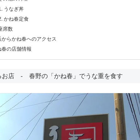
うなぎ丼
かね春定食
座席数
浜からかね春へのアクセス
ね春の店舗情報
るお店 - 春野の「かね春」でうな重を食す