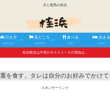
月と龍馬の桂浜
行き方
見どころ
食べる
泊ま
ACCESS
SIGHTS
EAT
STAY
桂浜観光は午前がオススメ！その理由は...
な重を食す。タレは自分のお好みでかけて
スポンサーリンク