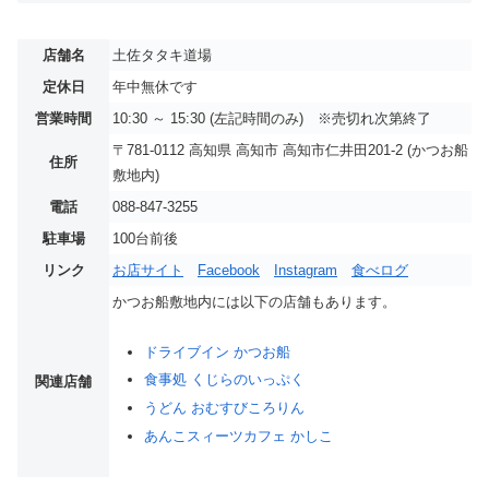
店舗名
土佐タタキ道場
定休日
年中無休です
営業時間
10:30 ～ 15:30 (左記時間のみ) ※売切れ次第終了
〒781-0112 高知県 高知市 高知市仁井田201-2 (かつお船
住所
敷地内)
電話
088-847-3255
駐車場
100台前後
リンク
お店サイト
Facebook
Instagram
食べログ
かつお船敷地内には以下の店舗もあります。
ドライブイン かつお船
食事処 くじらのいっぷく
関連店舗
うどん おむすびころりん
あんこスィーツカフェ かしこ