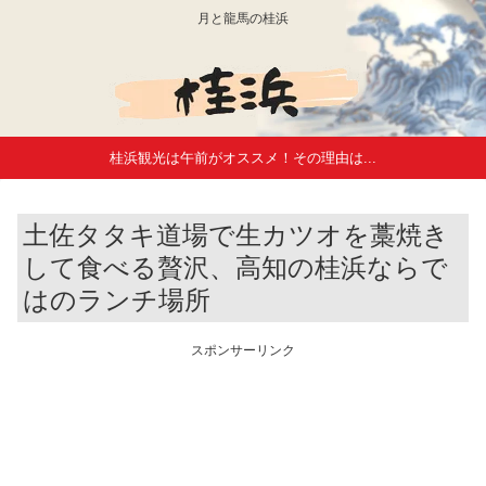
月と龍馬の桂浜
桂浜観光は午前がオススメ！その理由は...
土佐タタキ道場で生カツオを藁焼き
して食べる贅沢、高知の桂浜ならで
はのランチ場所
スポンサーリンク