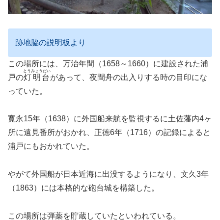
跡地脇の説明板より
この場所には、万治年間（1658～1660）に建設された浦
とうみょうだい
戸の
灯明台
があって、夜間舟の出入りする時の目印にな
っていた。
寛永15年（1638）に外国船来航を監視するに土佐藩内4ヶ
所に遠見番所がおかれ、正徳6年（1716）の記録によると
浦戸にもおかれていた。
やがて外国船が日本近海に出没するようになり、文久3年
（1863）には本格的な砲台城を構築した。
この場所は弾薬を貯蔵していたといわれている。