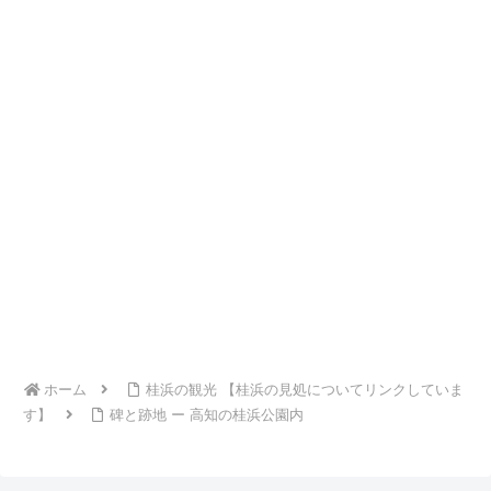
ホーム
桂浜の観光 【桂浜の見処についてリンクしていま
す】
碑と跡地 ー 高知の桂浜公園内