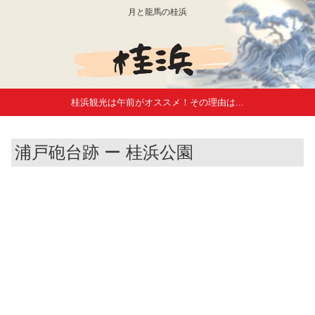
月と龍馬の桂浜
桂浜観光は午前がオススメ！その理由は...
浦戸砲台跡 ー 桂浜公園