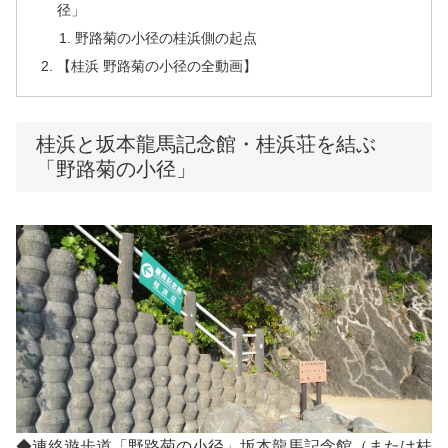
径」
野路菊の小径の桂浜側の起点
【桂浜 野路菊の小径の全動画】
桂浜と坂本龍馬記念館・桂浜荘を結ぶ
「野路菊の小径」
◆連絡遊歩道「野路菊の小径」坂本龍馬記念館（または桂