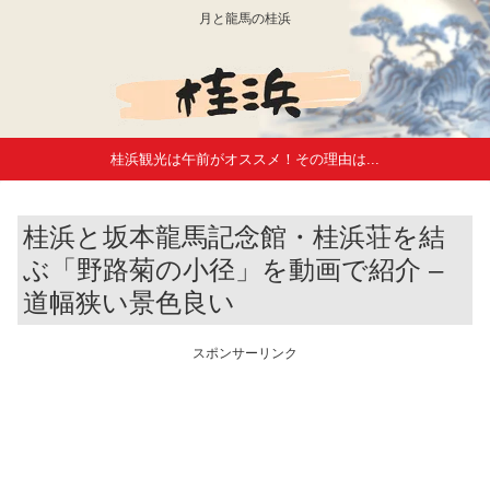
月と龍馬の桂浜
桂浜観光は午前がオススメ！その理由は...
桂浜と坂本龍馬記念館・桂浜荘を結
ぶ「野路菊の小径」を動画で紹介 –
道幅狭い景色良い
スポンサーリンク