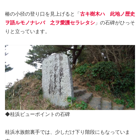
椿の小径の登り口を見上げると「
古キ樹木ハ 此地ノ歴史
ヲ語ルモノナレバ 之ヲ愛護セラレタシ
」の石碑がひっそ
りと立っています。
◆桂浜ビューポイントの石碑
桂浜水族館裏手では、少しだけ下り階段にもなっていま