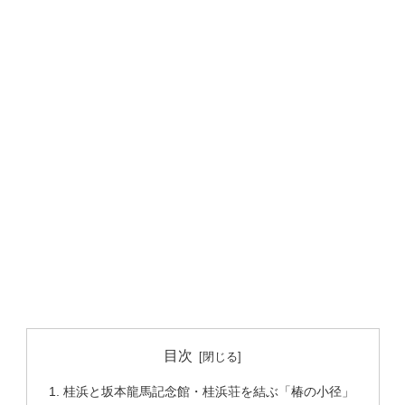
目次
桂浜と坂本龍馬記念館・桂浜荘を結ぶ「椿の小径」